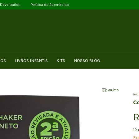
 Devoluções
Política de Reembolso
ROS
LIVROS INFANTIS
KITS
NOSSO BLOG
GRÁTIS
Iníc
Co
R
12
Fre