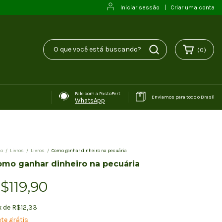
Iniciar sessão
|
Criar uma conta
(
0
)
Fale com a PastoFert
Enviamos para todo o Brasil
WhatsApp
io
/
Livros
/
Livros
/
Como ganhar dinheiro na pecuária
mo ganhar dinheiro na pecuária
$119,90
x
de
R$12,33
te grátis