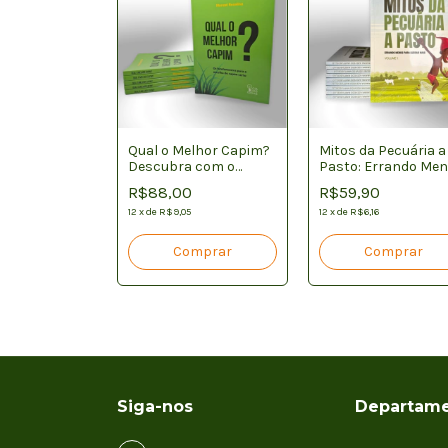
o Agro
Qual o Melhor Capim?
Mitos da Pecuária a
Descubra com o
Pasto: Errando Me
Método CAPIM
para Lucrar Mais
R$88,00
R$59,90
8
12
x
de
R$9,05
12
x
de
R$6,16
Siga-nos
Departame