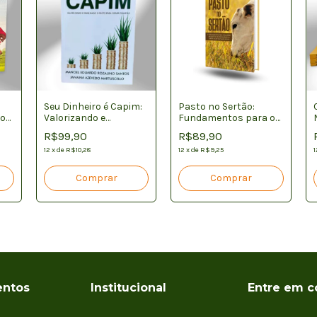
Seu Dinheiro é Capim:
Pasto no Sertão:
nos
Valorizando e
Fundamentos para o
Manejando o Pasto
Manejo Resiliente em
R$99,90
R$89,90
para Gerar Dinheiro
Regiões Secas
12
x
de
R$10,28
12
x
de
R$9,25
1
ntos
Institucional
Entre em c