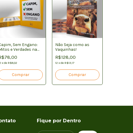
Capim, Sem Engano:
Não Seja como as
Mitos e Verdades na
Vaquinhas!
Seu Pasto 
Escolha de Capins
R$78,00
R$128,00
Revolução
de Produzi
2
x
de
R$8,02
12
x
de
R$13,17
R$99,90
Pecuária
12
x
de
R$10,28
ontato
Fique por Dentro