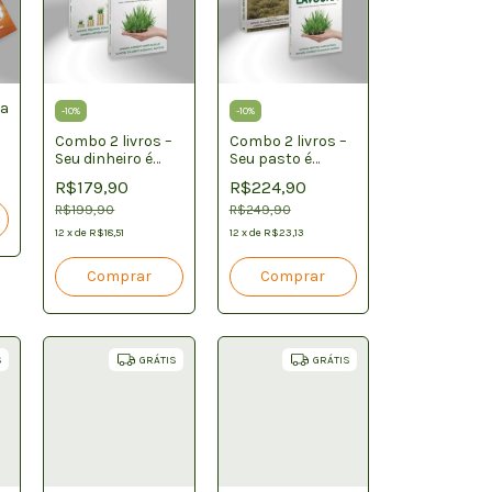
sa
-
10
%
-
10
%
Combo 2 livros –
Combo 2 livros –
Seu dinheiro é
Seu pasto é
Capim + Seu
Lavoura + Todo
…
R$179,90
R$224,90
pasto é Lavoura
ano tem seca!
R$199,90
Está preparado?
R$249,90
12
x
de
R$18,51
12
x
de
R$23,13
S
GRÁTIS
GRÁTIS