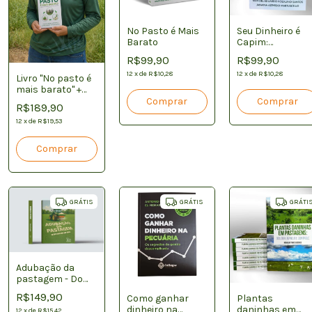
No Pasto é Mais
Seu Dinheiro é
Barato
Capim:
Valorizando e
R$99,90
R$99,90
Manejando o
12
x
de
R$10,28
Pasto para Gera
12
x
de
R$10,28
Livro "No pasto é
Dinheiro
mais barato" +
Camisa manga
R$189,90
longa UV -
Unissex
12
x
de
R$19,53
Comprar
GRÁTIS
GRÁTIS
GRÁTI
Adubação da
pastagem - Do
jeito certo pra
R$149,90
Como ganhar
Plantas
dar certo
dinheiro na
daninhas em
12
x
de
R$15,42