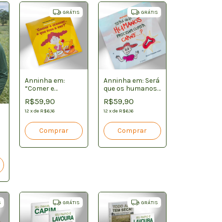
GRÁTIS
GRÁTIS
Anninha em:
Anninha em: Será
“Comer e
que os humanos
crescer…o que
precisam comer
R$59,90
R$59,90
tem a ver?”
carne?
12
x
de
R$6,16
12
x
de
R$6,16
S
GRÁTIS
GRÁTIS