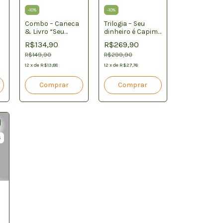
-
10
%
-
10
%
Combo – Caneca
Trilogia – Seu
& Livro “Seu
dinheiro é Capim
dinheiro é Capim”
+ Seu pasto é
R$134,90
R$269,90
Lavoura + No
R$149,90
pasto é mais
R$299,90
barato
12
x
de
R$13,88
12
x
de
R$27,76
S
a
”