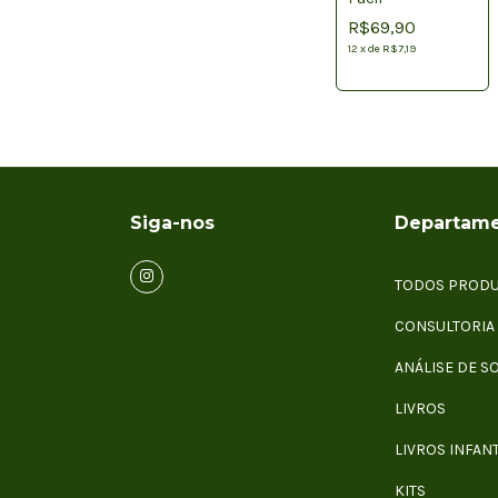
R$69,90
12
x
de
R$7,19
Siga-nos
Departame
TODOS PROD
CONSULTORIA
ANÁLISE DE S
LIVROS
LIVROS INFANT
KITS