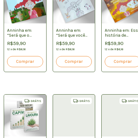
Anninha em:
Anninha em:
Anninha em: Es
“Será que o
“Será que você
história de
produtor quer
está pronto para
hormônios esta
R$59,90
R$59,90
R$59,90
intoxicar o
ter um
queimando os
consumidor?”
12
x
de
R$6,16
Cãozinho?”
12
x
de
R$6,16
meus neurônios
12
x
de
R$6,16
GRÁTIS
GRÁTIS
GRÁTI