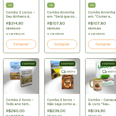
-
10
%
-
10
%
-
10
%
Combo 3 Livros –
Combo Anninha
Combo Anninha
Seu dinheiro é
em: “Será que os
em: “Comer e
Capim + Seu
humanos
crescer…o que
R$314,90
R$107,80
R$107,80
pasto é Lavoura +
precisam comer
tem a ver?” +
Todo ano tem
R$349,90
carne?” + “Será
R$119,80
“Será que o
R$119,80
seca
que a vaca quer
produtor quer
12
x
de
R$32,39
12
x
de
R$11,09
12
x
de
R$11,09
acabar com o
intoxicar o
planeta?”
consumidor?”
ESGOTADO
ESGOTADO
ESGOTADO
GRÁTIS
GRÁTI
Combo 2 livros –
Combo 2 livros –
Combo – Canec
Todo ano tem
Não seja como as
& Livro “Seu
seca! Esta
Vaquinhas +
pasto é Lavoura
R$260,00
R$239,00
R$134,90
preparado? +Na
Entendendo as
12
x
de
R$26,75
R$266,00
R$149,90