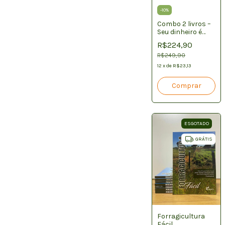
-
10
%
Combo 2 livros –
Seu dinheiro é
capim + Todo ano
R$224,90
tem seca! Esta
preparado
R$249,90
12
x
de
R$23,13
ESGOTADO
GRÁTIS
Forragicultura
Fácil