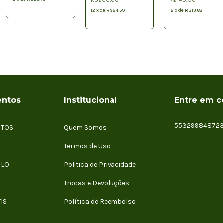
seca o pasto
Vaquinhas
pode secar, mas
12
x
de
R$24,59
12
x
de
R$13,88
o boi não!
ntos
Institucional
Entre em c
55329984872
UTOS
Quem Somos
Termos de Uso
OLO
Politica de Privacidade
Trocas e Devoluções
IS
Política de Reembolso