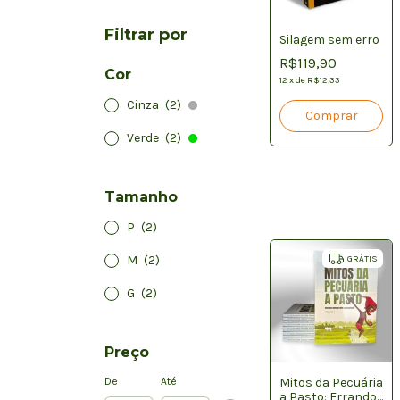
Filtrar por
Silagem sem erro
R$119,90
Cor
12
x
de
R$12,33
Cinza
(2)
Verde
(2)
Tamanho
P
(2)
M
(2)
GRÁTIS
G
(2)
Preço
Mitos da Pecuária
De
Até
a Pasto: Errando