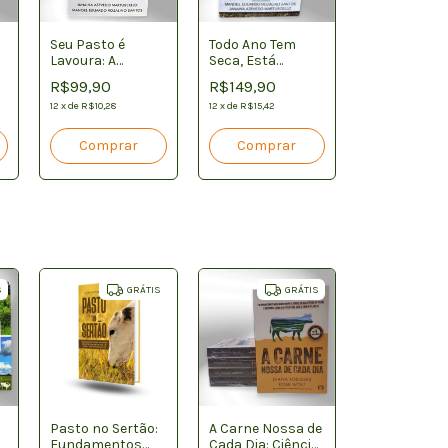
Seu Pasto é
Todo Ano Tem
Lavoura: A
Seca, Está
Revolução na
Preparado?
R$99,90
R$149,90
Maneira de
Estratégias para
r
Produzir na
12
x
de
R$10,28
Produção e Uso
12
x
de
R$15,42
Pecuária
de Pasto na
Época Seca
S
GRÁTIS
GRÁTIS
Pasto no Sertão:
A Carne Nossa de
Fundamentos
Cada Dia: Ciência,