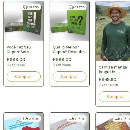
GRÁTIS
GRÁTIS
Você Faz Seu
Qual o Melhor
Capim! Sete
Capim? Descubra
Estratégias para
com o Método
R$88,00
R$88,00
Melhorar a
CAPIM
Produção da
12
x
de
R$9,05
12
x
de
R$9,05
Camisa manga
Pastagem
longa UV -
Unissex
R$99,90
12
x
de
R$10,28
Comprar
GRÁTIS
GRÁTIS
GRÁTI