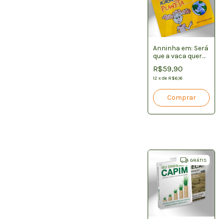
Anninha em: Será
que a vaca quer
acabar com o
R$59,90
planeta?
12
x
de
R$6,16
GRÁTIS