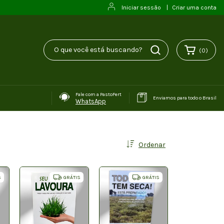
Iniciar sessão
|
Criar uma conta
(
0
)
Fale com a PastoFert
Enviamos para todo o Brasil
WhatsApp
Ordenar
S
GRÁTIS
GRÁTIS