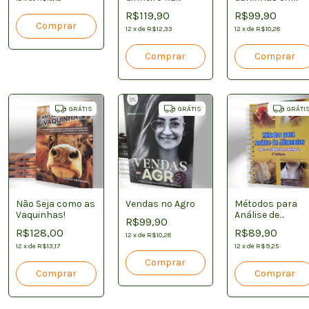
pecuária
pastagens:
R$119,90
R$99,90
Biologia, manejo
12
x
de
R$12,33
controle.
12
x
de
R$10,28
GRÁTIS
GRÁTIS
GRÁTI
Não Seja como as
Vendas no Agro
Métodos para
Vaquinhas!
Análise de
R$99,90
Alimentos
R$128,00
R$89,90
12
x
de
R$10,28
12
x
de
R$13,17
12
x
de
R$9,25