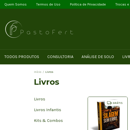
Quem Somos
Termos de Uso
Politica de Privacidade
Trocas e
TODOS PRODUTOS
CONSULTORIA
ANÁLISE DE SOLO
LIV
Início
/
Livros
Livros
Livros
GRÁTIS
Livros Infantis
Kits & Combos