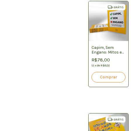
GRÁTIS
Capim, Sem
Engano: Mitos e
Verdades na
R$78,00
Escolha de
Capins
12
x
de
R$8,02
GRÁTIS